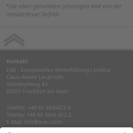
*Die oben genannten Leistungen sind von der
Umsatzsteuer befreit.
Kontakt
EWI - Europäisches-Weiterbildungs-Institut
Claus-Arwed Lauprecht
Steinkopfweg 43
65931 Frankfurt am Main
Telefon:
+49 69 3640422-0
Telefax:
+49 69 3640 422-2
E-Mail:
info@e-w-i.com
(Bitte beachten Sie bei