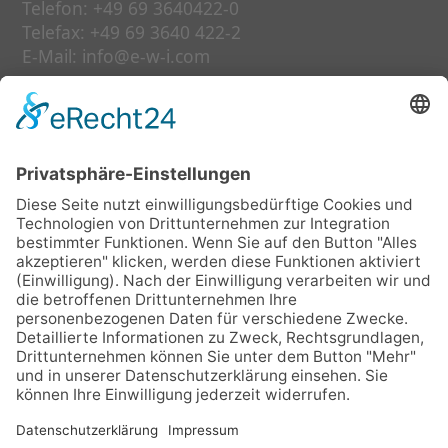
Telefon:
+49 69 3640422-0
Telefax:
+49 69 3640 422-2
E-Mail:
info@e-w-i.com
(Bitte beachten Sie bei
Kontaktaufnahme unsere
Datenschutzerklärung
.)
Links
Unsere Leistungen
Termine
Aus- und Weiterbildung
Über uns
FAQ
Kontakt
Daten
IMPRESSUM
DATENSCHUTZERKLÄRUNG